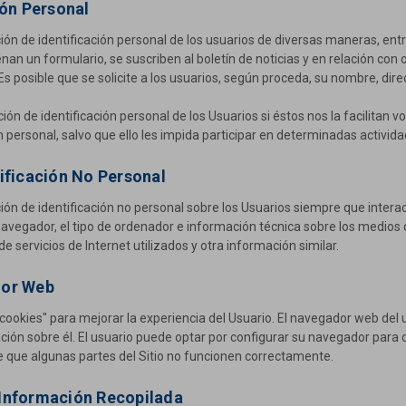
ión Personal
n de identificación personal de los usuarios de diversas maneras, entre o
llenan un formulario, se suscriben al boletín de noticias y en relación co
 Es posible que se solicite a los usuarios, según proceda, su nombre, dir
ón de identificación personal de los Usuarios si éstos nos la facilitan 
 personal, salvo que ello les impida participar en determinadas activida
ificación No Personal
n de identificación no personal sobre los Usuarios siempre que interact
navegador, el tipo de ordenador e información técnica sobre los medios 
e servicios de Internet utilizados y otra información similar.
dor Web
"cookies" para mejorar la experiencia del Usuario. El navegador web del u
ción sobre él. El usuario puede optar por configurar su navegador para 
ble que algunas partes del Sitio no funcionen correctamente.
Información Recopilada