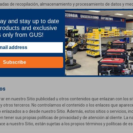
as de recopilación, almacenamiento y procesamiento de datos y medid
strucción de su información personal, nombre de usuario, contraseña, i
ay and stay up to date
idenciales y privados entre el Sitio y sus Usuarios se realiza a través 
roducts and exclusive
s only from GUS!
rsonal
 ni alquilamos a terceros los datos de identificación personal de lo
una información de identificación personal relativa a visitantes y usuar
Subscribe
nteriormente descritos.Podemos utilizar terceros proveedores de servic
re, como el envío de boletines o encuestas. Podemos compartir su info
miso.
ros
r en nuestro Sitio publicidad u otros contenidos que enlazan con los si
 y otros terceros. No controlamos el contenido o los enlaces que aparec
 enlazados a o desde nuestro Sitio. Además, estos sitios o servicios, 
en tener sus propias políticas de privacidad y de atención al cliente. La n
ce a nuestro Sitio, están sujetas a los propios términos y políticas de es