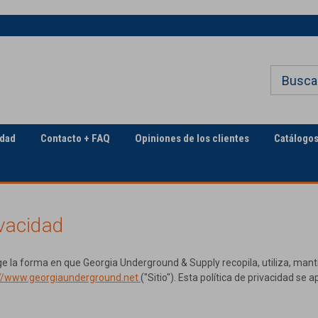
Bienvenido a Georgia
El sector de la construcció
Underground
servicios públicos
idad
Contacto + FAQ
Opiniones de los clientes
Catálogo
ivacidad
rige la forma en que Georgia Underground & Supply recopila, utiliza, mant
://www.georgiaunderground.net
("Sitio"). Esta política de privacidad se 