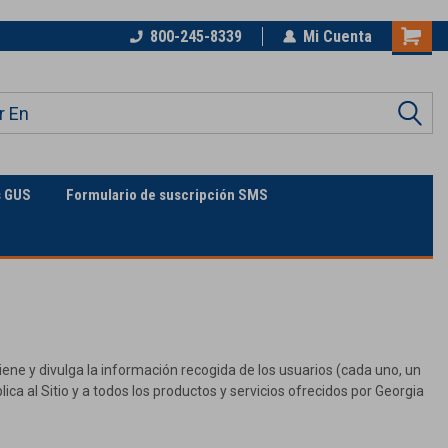
n de
La única supertienda en línea
800-245-8339
Mi Cuenta
s GUS
Formulario de suscripción SMS
iene y divulga la información recogida de los usuarios (cada uno, un
aplica al Sitio y a todos los productos y servicios ofrecidos por Georgia