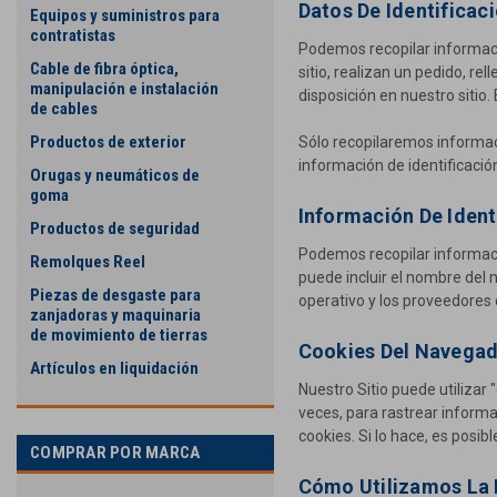
Datos De Identificac
Equipos y suministros para
contratistas
Podemos recopilar informació
Cable de fibra óptica,
sitio, realizan un pedido, re
manipulación e instalación
disposición en nuestro sitio.
de cables
Productos de exterior
Sólo recopilaremos informaci
información de identificación
Orugas y neumáticos de
goma
Información De Ident
Productos de seguridad
Podemos recopilar informació
Remolques Reel
puede incluir el nombre del 
Piezas de desgaste para
operativo y los proveedores d
zanjadoras y maquinaria
de movimiento de tierras
Cookies Del Navega
Artículos en liquidación
Nuestro Sitio puede utilizar 
veces, para rastrear informa
cookies. Si lo hace, es posi
COMPRAR POR MARCA
Cómo Utilizamos La 