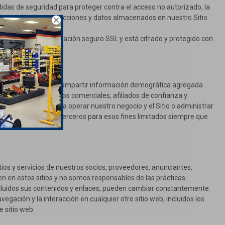
as de seguridad para proteger contra el acceso no autorizado, la
nformación de transacciones y datos almacenados en nuestro Sitio.
de un canal de comunicación seguro SSL y está cifrado y protegido con
s usuarios. Podemos compartir información demográfica agregada
ios con nuestros socios comerciales, afiliados de confianza y
ios para ayudarnos a operar nuestro negocio y el Sitio o administrar
rmación con estos terceros para esos fines limitados siempre que
tios y servicios de nuestros socios, proveedores, anunciantes,
en en estos sitios y no somos responsables de las prácticas
incluidos sus contenidos y enlaces, pueden cambiar constantemente.
avegación y la interacción en cualquier otro sitio web, incluidos los
e sitio web.