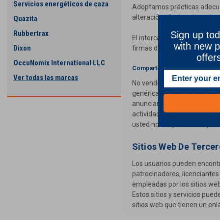
Servicios energéticos de caza
Adoptamos prácticas adecuad
alteración, divulgación o de
Quazita
Rubbertrax
Sign up tod
El intercambio de datos conf
with new p
Dixon
firmas digitales.
offer
OccuNomix International LLC
Compartir Su Información Pe
Ver todas las marcas
No vendemos, intercambiamos
genérica no vinculada a ning
anunciantes para los fines a
actividades en nuestro nomb
usted nos haya dado su per
Sitios Web De Terce
Los usuarios pueden encontra
patrocinadores, licenciantes
empleadas por los sitios web
Estos sitios y servicios pued
sitios web que tienen un enla