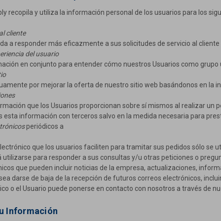
recopila y utiliza la información personal de los usuarios para los sigu
al cliente
a a responder más eficazmente a sus solicitudes de servicio al cliente 
eriencia del usuario
ación en conjunto para entender cómo nuestros Usuarios como grupo util
io
amente por mejorar la oferta de nuestro sitio web basándonos en la in
iones
ormación que los Usuarios proporcionan sobre sí mismos al realizar un p
esta información con terceros salvo en la medida necesaria para presta
trónicos
periódicos a
lectrónico que los usuarios faciliten para tramitar sus pedidos sólo se u
tilizarse para responder a sus consultas y/u otras peticiones o pregunta
nicos que pueden incluir noticias de la empresa, actualizaciones, inform
a darse de baja de la recepción de futuros correos electrónicos, incluim
ico o el Usuario puede ponerse en contacto con nosotros a través de nue
 Información