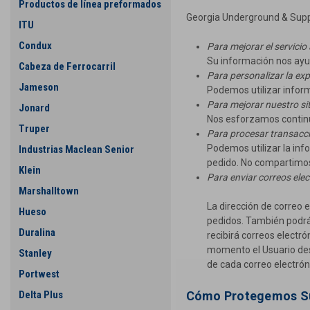
Productos de línea preformados
Georgia Underground & Supply 
ITU
Condux
Para mejorar el servicio 
Su información nos ayud
Cabeza de Ferrocarril
Para personalizar la exp
Jameson
Podemos utilizar inform
Para mejorar nuestro sit
Jonard
Nos esforzamos continu
Truper
Para procesar transacc
Podemos utilizar la inf
Industrias Maclean Senior
pedido. No compartimos 
Klein
Para enviar correos elec
Marshalltown
La dirección de correo e
Hueso
pedidos. También podrá u
Duralina
recibirá correos electró
momento el Usuario dese
Stanley
de cada correo electrón
Portwest
Cómo Protegemos Su
Delta Plus