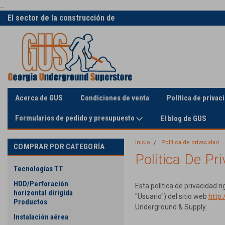
...
El sector de la construcción de
La única supertienda en línea
servicios públicos
Acerca de GUS
Condiciones de venta
Política de privac
Formularios de pedido y presupuesto
El blog de GUS
Inicio
Política de privacidad
COMPRAR POR CATEGORÍA
Política De Pr
Tecnologías TT
HDD/Perforación
Esta política de privacidad 
horizontal dirigida
"Usuario") del sitio web
http
Productos
Underground & Supply.
Instalación aérea