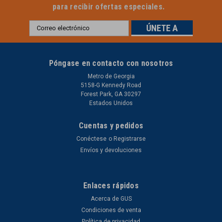
para recibir ofertas especiales.
Dirección
de
correo
electrónico
Póngase en contacto con nosotros
Metro de Georgia
5158-G Kennedy Road
Forest Park, GA 30297
Estados Unidos
Cuentas y pedidos
Conéctese
o
Registrarse
Envíos y devoluciones
Enlaces rápidos
Acerca de GUS
Condiciones de venta
Política de privacidad