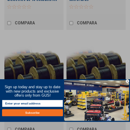
COMPARA
COMPARA
Sign up today and stay up to date
with new products and exclusive
offers only from GUS!
Cable de fibra óptica blindado
Cable de fibra óptica
de 48 hilos
dieléctrico de 48 conductores
Subscribe
COMPARA
COMPARA