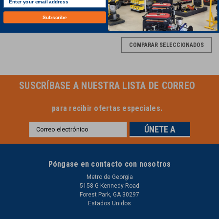
Subscribe
COMPARAR SELECCIONADOS
SUSCRÍBASE A NUESTRA LISTA DE CORREO
para recibir ofertas especiales.
Dirección
de
correo
electrónico
Póngase en contacto con nosotros
Metro de Georgia
5158-G Kennedy Road
Forest Park, GA 30297
Estados Unidos