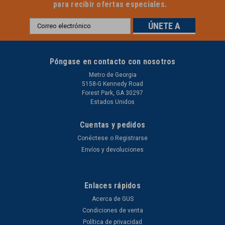
para recibir ofertas especiales.
Dirección
de
correo
electrónico
Póngase en contacto con nosotros
Metro de Georgia
5158-G Kennedy Road
Forest Park, GA 30297
Estados Unidos
Cuentas y pedidos
Conéctese
o
Registrarse
Rubbertrax
Neumático macizo para minicargadoras 12x16.5
Envíos y devoluciones
Neumático macizo para minicargadoras 12x16.5 Peso: 289
lbs Sólida minicargadora 33x12-20 con agujeros acolchados
Enlaces rápidos
para comodidad del operador. Neumáticos de dirección
deslizante a prueba de pinchazos de larga duración pre
Acerca de GUS
montados en ruedas reutilizables. Esta es la más alta calidad
Condiciones de venta
del mercado de accesorios...
Política de privacidad