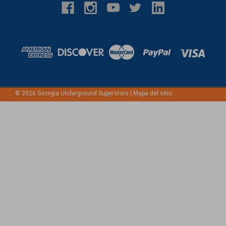
©
2026
Georgia Underground Superstore
|
Mapa del sitio
Rubbertrax
Neumático macizo para minicargadoras 10x16.5
Neumático macizo 10x16.5 Peso: 198 lbs Sólida
minicargadora 33x12-20 con agujeros acolchados para
comodidad del operador. Neumáticos de dirección deslizante
a prueba de pinchazos de larga duración pre montados en
ruedas reutilizables. Esta es la más alta calidad del mercado
de accesorios...