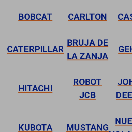
BOBCAT
CARLTON
CA
BRUJA DE
CATERPILLAR
GE
LA ZANJA
ROBOT
JO
HITACHI
JCB
DE
NU
KUBOTA
MUSTANG