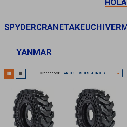
HOL
SPYDERCRANE
TAKEUCHI
VER
YANMAR
Ordenar por: