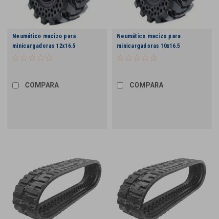
Neumático macizo para
Neumático macizo para
minicargadoras 12x16.5
minicargadoras 10x16.5
COMPARA
COMPARA