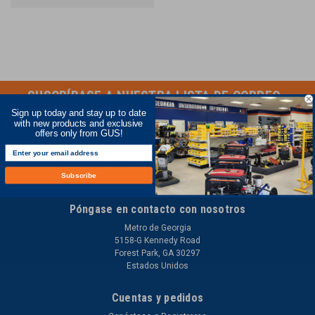
SUSCRÍBASE A NUESTRA LISTA DE CORREO
Sign up today and stay up to date
with new products and exclusive
para recibir ofertas especiales.
offers only from GUS!
Dirección
de
Subscribe
correo
electrónico
Póngase en contacto con nosotros
Metro de Georgia
5158-G Kennedy Road
Forest Park, GA 30297
Estados Unidos
Cuentas y pedidos