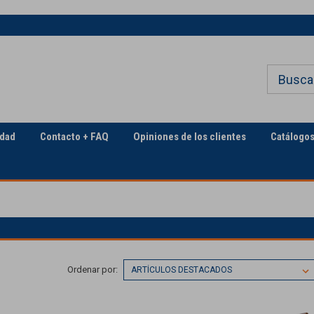
Bienvenido a Georgia
El sector de la construcció
Underground
servicios públicos
idad
Contacto + FAQ
Opiniones de los clientes
Catálogo
Ordenar por: