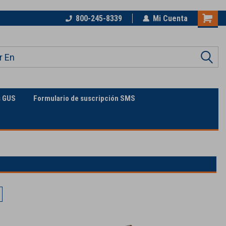
n de
La única supertienda en línea
800-245-8339
Mi Cuenta
s GUS
Formulario de suscripción SMS