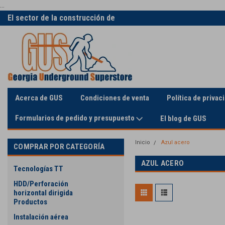
...
El sector de la construcción de
La única supertienda en línea
servicios públicos
Acerca de GUS
Condiciones de venta
Política de privac
Formularios de pedido y presupuesto
El blog de GUS
Inicio
Azul acero
COMPRAR POR CATEGORÍA
AZUL ACERO
Tecnologías TT
HDD/Perforación
horizontal dirigida
Productos
Instalación aérea