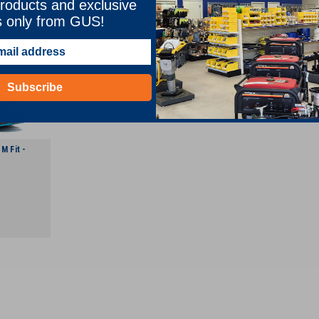
roducts and exclusive
s only from GUS!
Subscribe
M Fit -