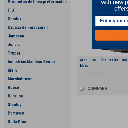
with new p
Productos de línea preformados
offer
ITU
Condux
Cabeza de Ferrocarril
Jameson
Jonard
Truper
Steel Blue - Blue Heeler - Oak 
Industrias Maclean Senior
Mens
Klein
Marshalltown
Hueso
COMPARA
Duralina
Stanley
Portwest
Delta Plus