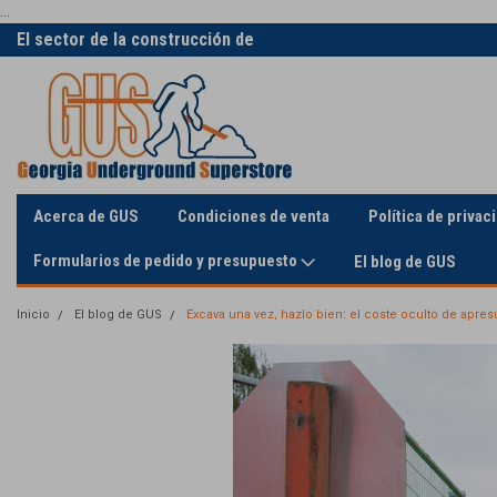
...
El sector de la construcción de
La única supertienda en línea
servicios públicos
Acerca de GUS
Condiciones de venta
Política de privac
Formularios de pedido y presupuesto
El blog de GUS
Inicio
El blog de GUS
Excava una vez, hazlo bien: el coste oculto de apres