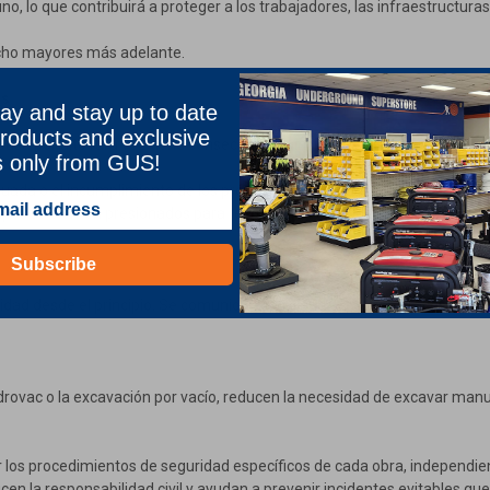
no, lo que contribuirá a proteger a los trabajadores, las infraestructur
ucho mayores más adelante.
es
ay and stay up to date
roducts and exclusive
pasa por alto rara vez tiene consecuencias insignificantes.
s only from GUS!
cuada o el incumplimiento de los procedimientos de seguridad pueden p
ipos se sienten presionados para recuperar el tiempo perdido y el estrés
Subscribe
lidad desde el principio. Se comunican con claridad, siguen procesos con
ovac o la excavación por vacío, reducen la necesidad de excavar manu
r los procedimientos de seguridad específicos de cada obra, independi
en la responsabilidad civil y ayudan a prevenir incidentes evitables que