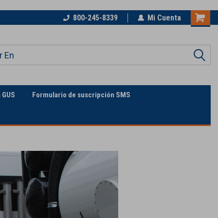
n de
La única supertienda en línea
800-245-8339
Mi Cuenta
s GUS
Formulario de suscripción SMS