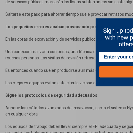
de servicios públicos marcarán las líneas subterráneas sin coste algu
Saltarse este paso para ahorrar tiempo suele provocar retrasos m
Los pequeños errores acaban provocando problemas más grav
Sign up tod
with new p
En las obras de excavación y de servicios públicos, un detalle que se 
offer
Una conexión realizada con prisas, una técnica de excavación inade
muchas personas. Las visitas de revisión retrasan los plazos, los equ
Es entonces cuando suelen producirse aún más errores.
Los mejores equipos evitan este círculo vicioso centrándose en la ca
Sigue los protocolos de seguridad adecuados
Aunque los métodos avanzados de excavación, como el sistema Hydr
en cualquier obra.
Los equipos de trabajo deben llevar siempre el EPI adecuado y segui
proyecto. Los hábitos de seguridad protegen a los trabajadores, reduc