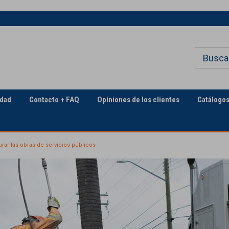
Bienvenido a Georgia
El sector de la construcció
Underground
servicios públicos
idad
Contacto + FAQ
Opiniones de los clientes
Catálogo
urar las obras de servicios públicos