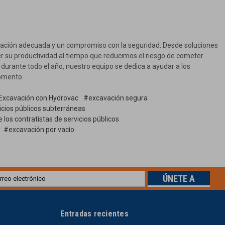
rmación adecuada y un compromiso con la seguridad. Desde soluciones
r su productividad al tiempo que reducimos el riesgo de cometer
durante todo el año, nuestro equipo se dedica a ayudar a los
momento.
Excavación con Hydrovac
#excavación segura
icios públicos subterráneas
los contratistas de servicios públicos
#excavación por vacío
cción
eo
trónico
Entradas recientes