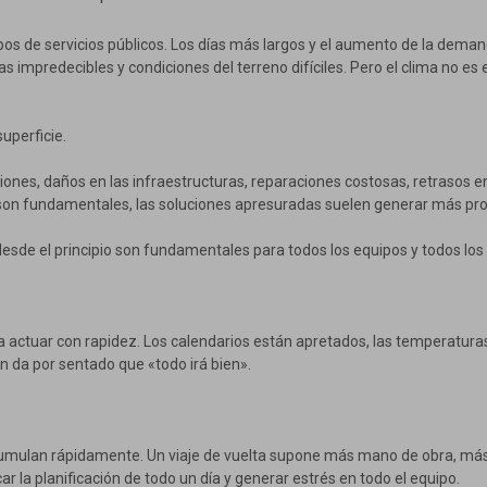
ipos de servicios públicos. Los días más largos y el aumento de la dem
impredecibles y condiciones del terreno difíciles. Pero el clima no es e
uperficie.
iones, daños en las infraestructuras, reparaciones costosas, retrasos e
ión son fundamentales, las soluciones apresuradas suelen generar más pr
 desde el principio son fundamentales para todos los equipos y todos los
para actuar con rapidez. Los calendarios están apretados, las temperatur
 da por sentado que «todo irá bien».
 acumulan rápidamente. Un viaje de vuelta supone más mano de obra, má
 la planificación de todo un día y generar estrés en todo el equipo.