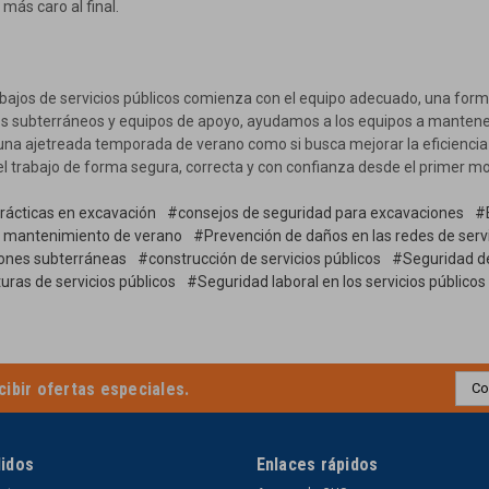
más caro al final.
abajos de servicios públicos comienza con el equipo adecuado, una fo
os subterráneos y equipos de apoyo, ayudamos a los equipos a mantene
 una ajetreada temporada de verano como si busca mejorar la eficiencia 
ar el trabajo de forma segura, correcta y con confianza desde el primer 
ácticas en excavación
#consejos de seguridad para excavaciones
#
 mantenimiento de verano
#Prevención de daños en las redes de serv
iones subterráneas
#construcción de servicios públicos
#Seguridad de 
uras de servicios públicos
#Seguridad laboral en los servicios públicos
Dire
cibir ofertas especiales.
de
corr
elec
didos
Enlaces rápidos