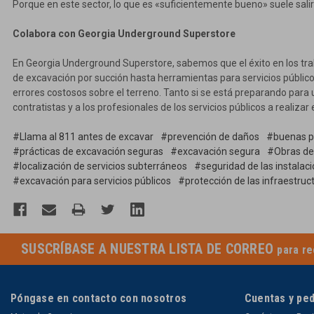
Porque en este sector, lo que es «suficientemente bueno» suele salir 
Colabora con Georgia Underground Superstore
En Georgia Underground Superstore, sabemos que el éxito en los tr
de excavación por succión hasta herramientas para servicios públic
errores costosos sobre el terreno. Tanto si se está preparando para
contratistas y a los profesionales de los servicios públicos a realiz
#Llama al 811 antes de excavar
#prevención de daños
#buenas pr
#prácticas de excavación seguras
#excavación segura
#Obras de
#localización de servicios subterráneos
#seguridad de las instalac
#excavación para servicios públicos
#protección de las infraestruct
SUSCRÍBASE A NUESTRA LISTA DE CORREO
para re
Póngase en contacto con nosotros
Cuentas y pe